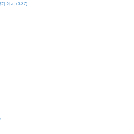
 예시 (0:37)
)
)
)