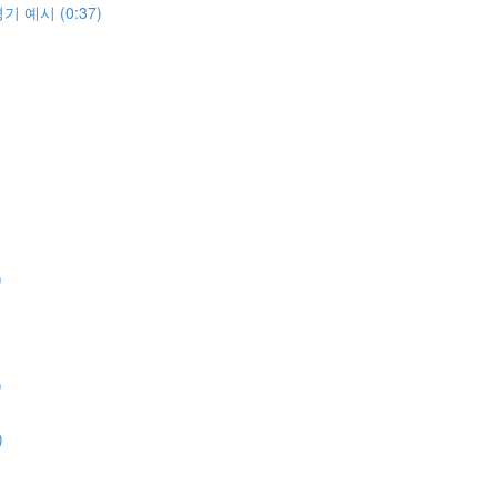
 예시 (0:37)
)
)
)