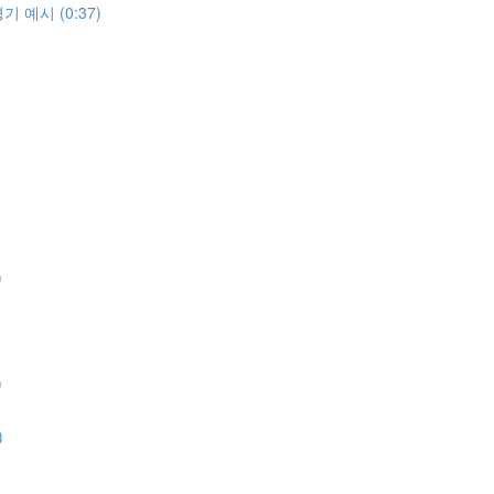
 예시 (0:37)
)
)
)